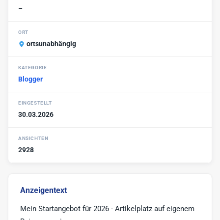
–
Blogger bieten
1
Blog Markt
ORT
1
ortsunabhängig
Vlogger
KATEGORIE
Sonstige
2
Blogger
EINGESTELLT
30.03.2026
ANSICHTEN
2928
Anzeigentext
Mein Startangebot für 2026 - Artikelplatz auf eigenem