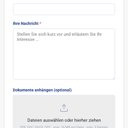
Blogger bieten
1
Blog Markt
1
Ihre Nachricht
Vlogger
Sonstige
2
Dokumente anhängen (optional)
Dateien auswählen oder hierher ziehen
PDF, DOC, DOCX, ODT · max. 30 MB pro Datei · max. 3 Dateien