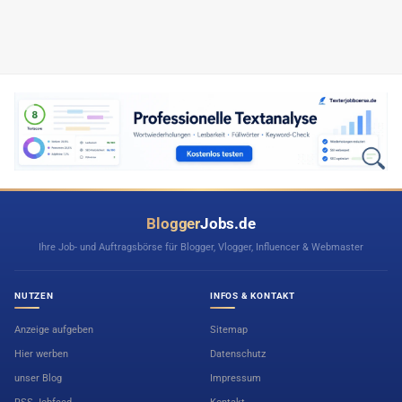
Blogger
Jobs.de
Ihre Job- und Auftragsbörse für Blogger, Vlogger, Influencer & Webmaster
NUTZEN
INFOS & KONTAKT
Anzeige aufgeben
Sitemap
Hier werben
Datenschutz
unser Blog
Impressum