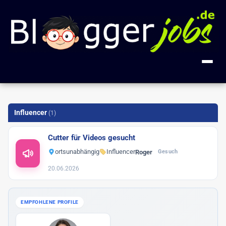
+ Anzeige inserieren
Influencer
(1)
Kategorien
Cutter für Videos gesucht
Alle Jobs
FAQ
ortsunabhängig
Influencer
Roger
Gesuch
Blogger
18
20.06.2026
Über uns
Blog-Entwicklung
2
Impressum
Gastautor
1
EMPFOHLENE PROFILE
Influencer
1
🔍