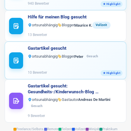
940 Bewerber
Hilfe für meinen Blog gesucht
ortsunabhängig
Blogger
Maurice K.
Vollzeit
13 Bewerber
Gastartikel gesucht
ortsunabhängig
Blogger
Peter
Gesuch
10 Bewerber
Gastartikel gesucht:
Gesundheits-/Kinderwunsch-Blog …
ortsunabhängig
Gastautor
Andreas De Martini
Gesuch
9 Bewerber
Freelance/Selbsts.
Remote
Teilzeit
Vollzeit
Minijob
Praktikum