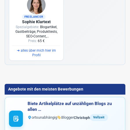
Blogger bieten
1
FREELANCER
Blog Markt
1
Sophie Klartext
Spezialgebiete:
Blogartikel,
Vlogger
Gastbeiträge, Produkttests,
SEO-Content,
Redaktionsplanung
Preis:
65 €
Sonstige
2
➜
alles über mich hier im
Profil
Angebote mit den meisten Bewerbungen
Biete Artikelplätze auf unzähligen Blogs zu
allen …
ortsunabhängig
Blogger
Christoph
Vollzeit