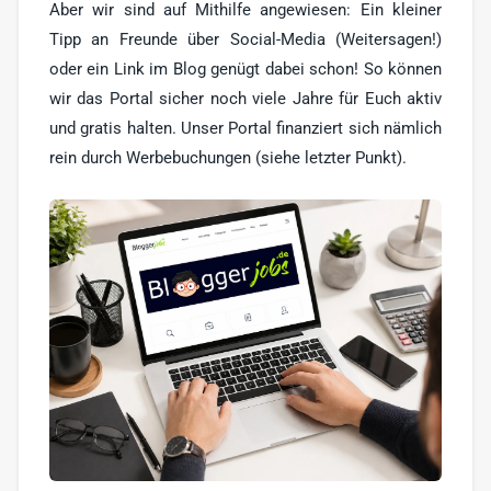
Aber wir sind auf Mithilfe angewiesen: Ein kleiner
Blogger bieten
1
Tipp an Freunde über Social-Media (Weitersagen!)
oder ein Link im Blog genügt dabei schon! So können
Blog Markt
1
wir das Portal sicher noch viele Jahre für Euch aktiv
Vlogger
und gratis halten. Unser Portal finanziert sich nämlich
rein durch Werbebuchungen (siehe letzter Punkt).
Sonstige
2