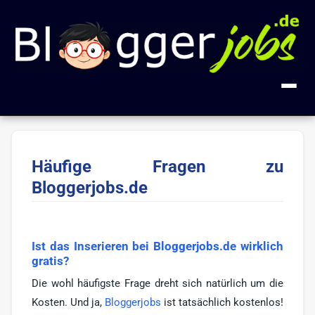
+ Anzeige inserieren
Häufige Fragen zu
Kategorien
Bloggerjobs.de
Alle Jobs
FAQ
Blogger
18
Über uns
Ist das Inserieren bei Bloggerjobs.de wirklich
Blog-Entwicklung
2
gratis?
Impressum
Gastautor
1
Die wohl häufigste Frage dreht sich natürlich um die
Kosten. Und ja,
Bloggerjobs
ist tatsächlich kostenlos!
Influencer
1
🔍