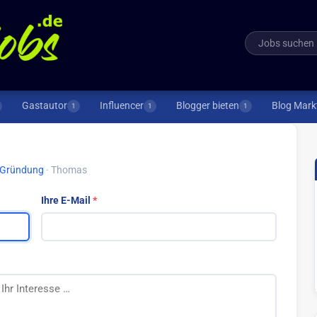
Gastautor
Influencer
Blogger bieten
Blog Mark
1
1
1
t/Gründung
· Thomas
Ihre E-Mail