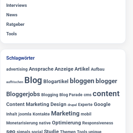
Interviews
News
Ratgeber
Tools
Schlagwörter
Ansprache
Anzeige
Artikel
advertising
Aufbau
Blog
bloggen
blogger
Blogartikel
auffrischen
content
Bloggerjobs
Blogging
Blog Parade
cms
Content Marketing
Design
Google
Experte
drupal
Marketing
Inhalt
joomla
Kontakte
mobil
Optimierung
Monetarisierung
native
Responsiveness
seo
Studie
signals
social
Themen
Tools
unique