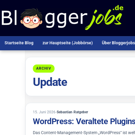
Zum Inhalt springen
Startseite Blog
zur Hauptseite (Jobbörse)
Über Bloggerjobs
ARCHIV
Update
22. Juni 2026
15. Juni 2026
Sebastian
Ratgeber
WordPress: Veraltete Plugins 
Das Content-Management-System „WordPress“ ist weltwei