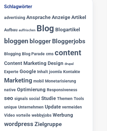
Schlagwörter
Ansprache
Anzeige
Artikel
advertising
Blog
Blogartikel
Aufbau
auffrischen
bloggen
blogger
Bloggerjobs
content
Blogging
Blog Parade
cms
Content Marketing
Design
drupal
Google
Experte
Inhalt
joomla
Kontakte
Marketing
mobil
Monetarisierung
Optimierung
native
Responsiveness
seo
Studie
signals
social
Themen
Tools
Update
unique
Unternehmen
vermeiden
Werbung
Video
vorteile
webbyjobs
wordpress
Zielgruppe