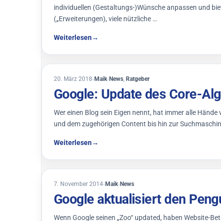
individuellen (Gestaltungs-)Wünsche anpassen und biet
(„Erweiterungen), viele nützliche …
Weiterlesen
→
6. März 2019
20. März 2018
Maik
News
,
Ratgeber
Google: Update des Core-Al
Wer einen Blog sein Eigen nennt, hat immer alle Hände 
und dem zugehörigen Content bis hin zur Suchmaschin
Weiterlesen
→
7. November 2014
Maik
News
Google aktualisiert den Pen
Wenn Google seinen „Zoo“ updated, haben Website-Betr