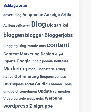
Schlagwörter
Ansprache
Anzeige
Artikel
advertising
Blog
Blogartikel
Aufbau
auffrischen
bloggen
blogger
Bloggerjobs
content
Blogging
Blog Parade
cms
Content Marketing
Design
drupal
Google
Experte
Inhalt
joomla
Kontakte
Marketing
mobil
Monetarisierung
Optimierung
native
Responsiveness
seo
Studie
signals
social
Themen
Tools
Update
unique
Unternehmen
vermeiden
Werbung
Video
vorteile
webbyjobs
wordpress
Zielgruppe