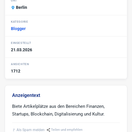
ORT
Berlin
Blogger bieten
1
Blog Markt
1
KATEGORIE
Blogger
Vlogger
Sonstige
2
EINGESTELLT
21.03.2026
ANSICHTEN
1712
Anzeigentext
Biete Artikelplätze aus den Bereichen Finanzen,
Startups, Blockchain, Digitalisierung und Kultur.
·
🚩 Als Spam melden
Teilen und empfehlen