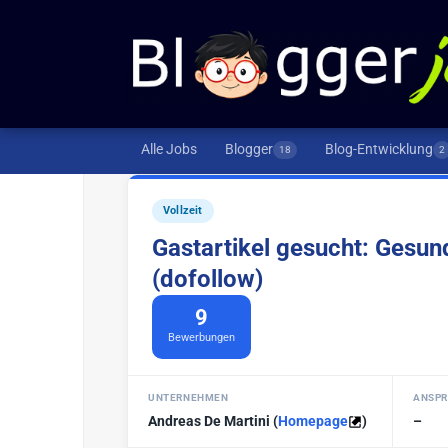
Alle Jobs
Blogger
Blog-Entwicklung
18
2
Vollzeit
Gastartikel gesucht: Gesu
(dofollow)
9
Bewerbungen
UNTERNEHMEN
ANSPR
Andreas De Martini
(
Homepage
)
–