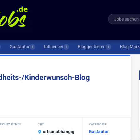
Gastautor
Influencer
Blogger bieten
Blog Mark
1
1
1
ndheits-/Kinderwunsch-Blog
ECHPARTNER
ORT
KATEGORIE
ortsunabhängig
Gastautor