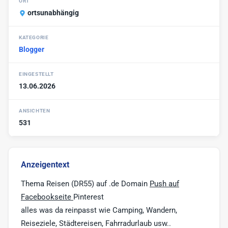
ORT
ortsunabhängig
Blogger bieten
1
Blog Markt
1
KATEGORIE
Blogger
Vlogger
Sonstige
2
EINGESTELLT
13.06.2026
ANSICHTEN
531
Anzeigentext
Thema Reisen (DR55) auf .de Domain
Push auf
Facebookseite
Pinterest
alles was da reinpasst wie Camping, Wandern,
Reiseziele, Städtereisen, Fahrradurlaub usw..