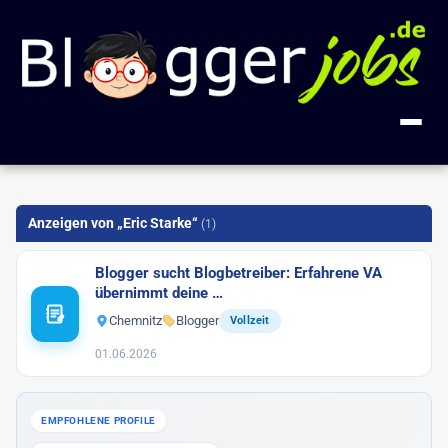
+ Anzeige inserieren
Anzeigen von „Eric Starke“
(1)
Kategorien
Blogger sucht Blogbetreiber: Erfahrene VA
Alle Jobs
FAQ
übernimmt deine …
Blogger
Chemnitz
Blogger
18
Vollzeit
Über uns
01.06.2026
Blog-Entwicklung
2
Impressum
Gastautor
1
EMPFOHLENE PROFILE
Influencer
1
🔍