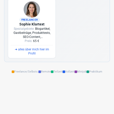
Blogger bieten
1
Blog Markt
1
FREELANCER
Sophie Klartext
Vlogger
Spezialgebiete:
Blogartikel,
Gastbeiträge, Produkttests,
Sonstige
SEO-Content,
2
Redaktionsplanung
Preis:
65 €
➜
alles über mich hier im
Profil
Freelance/Selbsts.
Remote
Teilzeit
Vollzeit
Minijob
Praktikum