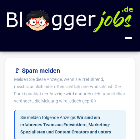
+ Anzeige inserieren
🚩 Spam melden
Kategorien
Melden Sie diese Anzeige, wenn sie irreführend,
missbräuchlich oder offensichtlich unerwünscht ist. Die
Alle Jobs
FAQ
Funktionalität der Anzeige wird dadurch nicht unmittelbar
Blogger
18
verändert, die Meldung wird jedoch geprüft.
Über uns
Blog-Entwicklung
2
Sie melden folgende Anzeige:
Wir sind ein
Impressum
Gastautor
erfahrenes Team aus Entwicklern, Marketing-
1
Spezialisten und Content Creators und unters
Influencer
1
🔍