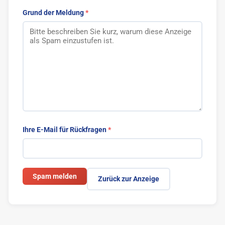
Grund der Meldung
Blogger bieten
1
Blog Markt
1
Vlogger
Sonstige
2
Ihre E-Mail für Rückfragen
Spam melden
Zurück zur Anzeige