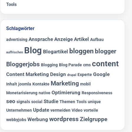
Tools
Schlagwörter
Ansprache
Anzeige
Artikel
advertising
Aufbau
Blog
bloggen
blogger
Blogartikel
auffrischen
content
Bloggerjobs
Blogging
Blog Parade
cms
Content Marketing
Design
Google
Experte
drupal
Marketing
Inhalt
joomla
Kontakte
mobil
Optimierung
Monetarisierung
native
Responsiveness
seo
Studie
signals
social
Themen
Tools
unique
Update
Unternehmen
vermeiden
Video
vorteile
wordpress
Zielgruppe
Werbung
webbyjobs