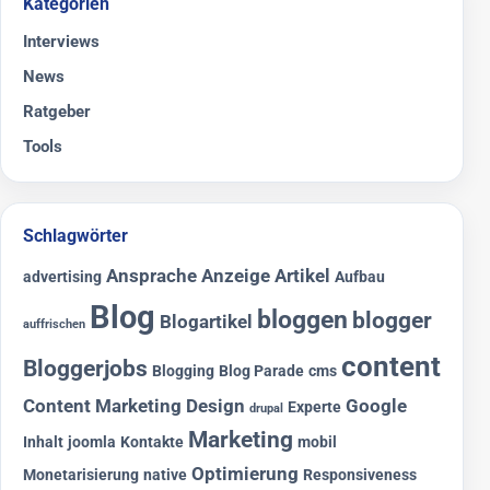
Kategorien
Interviews
News
Ratgeber
Tools
Schlagwörter
Ansprache
Anzeige
Artikel
advertising
Aufbau
Blog
bloggen
blogger
Blogartikel
auffrischen
content
Bloggerjobs
Blogging
Blog Parade
cms
Content Marketing
Design
Google
Experte
drupal
Marketing
Inhalt
joomla
Kontakte
mobil
Optimierung
Monetarisierung
native
Responsiveness