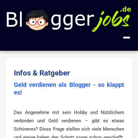
+ Anzeige inserieren
Infos & Ratgeber
Kategorien
Geld verdienen als Blogger - so klappt
Alle Jobs
FAQ
es!
Blogger
18
Über uns
Blog-Entwicklung
2
Das Angenehme mit sein Hobby und Nützlichem
Impressum
verbinden und Geld verdienen – gibt es etwas
Gastautor
1
Schöneres? Diese Frage stellen sich viele Menschen
Influencer
1
und einige haben den Schritt sogar schon geschafft.
🔍