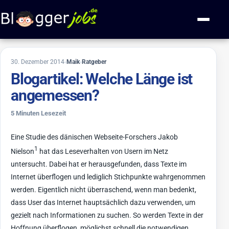
Zum Inhalt springen
Navigati
6. März 2019
30. Dezember 2014
Maik
Ratgeber
Blogartikel: Welche Länge ist
angemessen?
5 Minuten Lesezeit
Eine Studie des dänischen Webseite-Forschers Jakob
1
Nielson
hat das Leseverhalten von Usern im Netz
untersucht. Dabei hat er herausgefunden, dass Texte im
Internet überflogen und lediglich Stichpunkte wahrgenommen
werden. Eigentlich nicht überraschend, wenn man bedenkt,
dass User das Internet hauptsächlich dazu verwenden, um
gezielt nach Informationen zu suchen. So werden Texte in der
Hoffnung überflogen, möglichst schnell die notwendigen