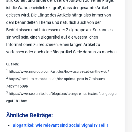
strukturiert und findet der User die Antwort zu seiner Frage,
ist die Wahrscheinlichkeit groß, dass der gesamte Artikel
gelesen wird. Die Länge des Artikels hängt also immer von
dem behandelten Thema und natürlich auch von den
Bedürfnissen und Interessen der Zielgruppe ab. So kann es
sinnvoll sein, einen Blogartikel auf die wesentlichen
Informationen zu reduzieren, einen langen Artikel zu
verfassen oder auch eine Blogartikel-Serie daraus zu machen.
Quellen:
1
https://www.nngroup.com/articles/how-users-read-on-the-web/
2
https://medium.com/data-lab/the-optimal-post-is-7-minutes-
74b9f41509b
3
https://www.seo-united.de/blog/seo/laenge-eines-textes-fuer-google-
egal-181.htm
Ähnliche Beiträge:
Blogartikel: Wie relevant sind Social Signals? Teil 1