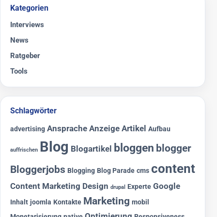
Kategorien
Interviews
News
Ratgeber
Tools
Schlagwörter
Ansprache
Anzeige
Artikel
advertising
Aufbau
Blog
bloggen
blogger
Blogartikel
auffrischen
content
Bloggerjobs
Blogging
Blog Parade
cms
Content Marketing
Design
Google
Experte
drupal
Marketing
Inhalt
joomla
Kontakte
mobil
Optimierung
Monetarisierung
native
Responsiveness