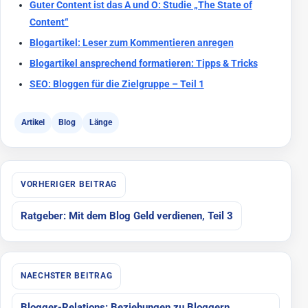
Guter Content ist das A und O: Studie „The State of
Content“
Blogartikel: Leser zum Kommentieren anregen
Blogartikel ansprechend formatieren: Tipps & Tricks
SEO: Bloggen für die Zielgruppe – Teil 1
Artikel
Blog
Länge
Beitragsnavigation
VORHERIGER BEITRAG
Ratgeber: Mit dem Blog Geld verdienen, Teil 3
NAECHSTER BEITRAG
Blogger-Relations: Beziehungen zu Bloggern