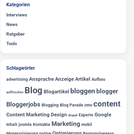
Kategorien
Interviews
News
Ratgeber
Tools
Schlagwörter
Ansprache
Anzeige
Artikel
advertising
Aufbau
Blog
bloggen
blogger
Blogartikel
auffrischen
content
Bloggerjobs
Blogging
Blog Parade
cms
Content Marketing
Design
Google
Experte
drupal
Marketing
Inhalt
joomla
Kontakte
mobil
Optimierung
Monetarisierung
native
Responsiveness