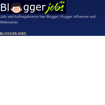
Job- und Auftragsboerse fuer Blogger, Vlogger, Influencer und
Webmaster.
BLOGGERJOBS
Anzeige aufgeben
Werbung schalten
RSS-Jobfeed
INFORMATIONEN
Ueber uns
FAQ
Blog
RECHTLICHES