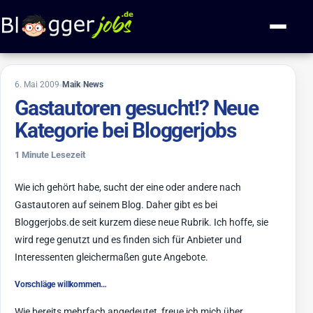
Zum Inhalt springen
Navigati
29. Mai 2009
6. Mai 2009
Maik
News
Gastautoren gesucht!? Neue
Kategorie bei Bloggerjobs
1 Minute Lesezeit
Wie ich gehört habe, sucht der eine oder andere nach
Gastautoren auf seinem Blog. Daher gibt es bei
Bloggerjobs.de seit kurzem diese neue Rubrik. Ich hoffe, sie
wird rege genutzt und es finden sich für Anbieter und
Interessenten gleichermaßen gute Angebote.
Vorschläge willkommen…
Wie bereits mehrfach angedeutet, freue ich mich über