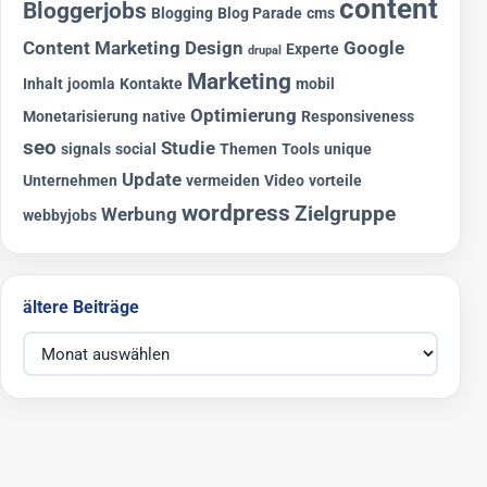
content
Bloggerjobs
Blogging
Blog Parade
cms
Content Marketing
Design
Google
Experte
drupal
Marketing
Inhalt
joomla
Kontakte
mobil
Optimierung
Monetarisierung
native
Responsiveness
seo
Studie
signals
social
Themen
Tools
unique
Update
Unternehmen
vermeiden
Video
vorteile
wordpress
Zielgruppe
Werbung
webbyjobs
ältere Beiträge
ältere Beiträge