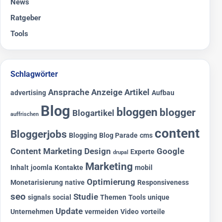
News
Ratgeber
Tools
Schlagwörter
Ansprache
Anzeige
Artikel
advertising
Aufbau
Blog
bloggen
blogger
Blogartikel
auffrischen
content
Bloggerjobs
Blogging
Blog Parade
cms
Content Marketing
Design
Google
Experte
drupal
Marketing
Inhalt
joomla
Kontakte
mobil
Optimierung
Monetarisierung
native
Responsiveness
seo
Studie
signals
social
Themen
Tools
unique
Update
Unternehmen
vermeiden
Video
vorteile